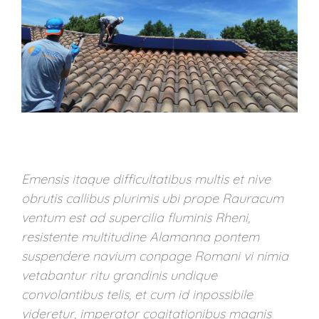
Emensis itaque difficultatibus multis et nive
obrutis callibus plurimis ubi prope Rauracum
ventum est ad supercilia fluminis Rheni,
resistente multitudine Alamanna pontem
suspendere navium conpage Romani vi nimia
vetabantur ritu grandinis undique
convolantibus telis, et cum id inpossibile
videretur, imperator cogitationibus magnis