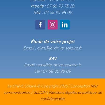
Mobile
: 07 66 70 73 20
SAV
: 07 68 85 98 09
Étude de votre projet
Email : clim@le-drive-solaire.fr
SAV
Email : sav@le-drive-solaire.fr
Tel : 07 68 85 98 09
Le DRIVE Solaire © Copyright
2026 | Conception
MW
communication
/
SLCOM
|
Mentions légales et politique de
confidentialité