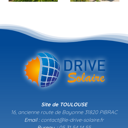
incontournable
maison.
en juin 2026 ?
es
Site de TOULOUSE
16, ancienne route de Bayonne 31820 PIBRAC
Email :
contact@le-drive-solaire.fr
Bureau. :
05 31 54 14 55