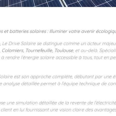
et batteries solaires : Illuminer votre avenir écologiqu
, Le Drive Solaire se distingue comme un acteur majeur
 Colomiers, Tournefeuille, Toulouse
, et au-delà. Spécial
 à rendre l’énergie solaire accessible à tous, tout en p
 Solaire est son approche complète, débutant par une ét
ette analyse détaillée permet à l’équipe technique de co
e une simulation détaillée de la revente de l’électricit
client en lui fournissant une vision claire des avantages