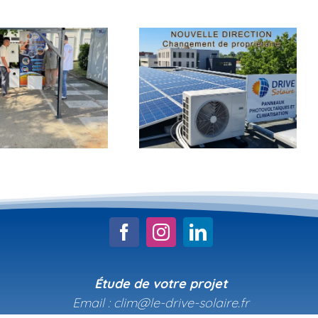
Le drive solaire vous
accompagne en
Nouvelle direction au
climatisation et
Drive Solaire !
panneaux solaires
photovoltaïques
Étude de votre projet
Email : clim@le-drive-solaire.fr