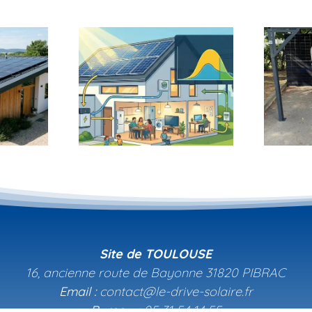
Le Drive Solaire –
 autonomie
Présentation Airbus
lations pour
(AISC CSE AIRBUS
maison.
SAS) – 28 mai 2025
Site de TOULOUSE
16, ancienne route de Bayonne 31820 PIBRAC
Email :
contact@le-drive-solaire.fr
Bureau. :
05 31 54 14 55