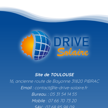
Muret
Beauzelle
(31).
Site de TOULOUSE
16, ancienne route de Bayonne 31820 PIBRAC
Email :
contact@le-drive-solaire.fr
Bureau. :
05 31 54 14 55
Mobile
: 07 66 70 73 20
SAV
: 07 68 85 98 09