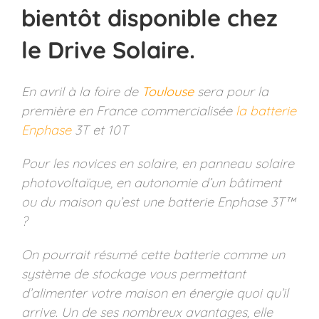
bientôt disponible chez
le Drive Solaire.
En avril à la foire de
Toulouse
sera pour la
première en France commercialisée
la batterie
Enphase
3T et 10T
Pour les novices en solaire, en panneau solaire
photovoltaïque, en autonomie d’un bâtiment
ou du maison qu’est une batterie Enphase 3T™
?
On pourrait résumé cette batterie comme un
système de stockage vous permettant
d’alimenter votre maison en énergie quoi qu’il
arrive. Un de ses nombreux avantages, elle